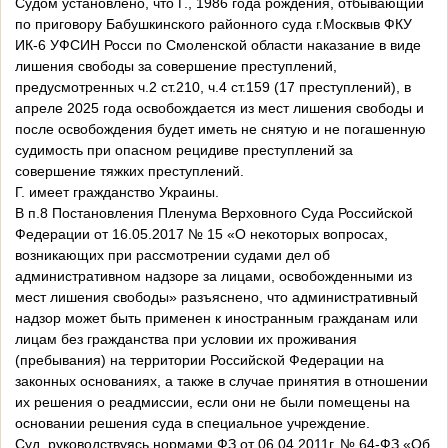
Судом установлено, что Г., 1986 года рождения, отбывающий
по приговору Бабушкинского районного суда г.Москвыв ФКУ
ИК-6 УФСИН Росси по Смоленской области наказание в виде
лишения свободы за совершение преступлений,
предусмотренных ч.2 ст.210, ч.4 ст.159 (17 преступлений), в
апреле 2025 года освобождается из мест лишения свободы и
после освобождения будет иметь не снятую и не погашенную
судимость при опасном рецидиве преступлений за
совершение тяжких преступлений.
Г. имеет гражданство Украины.
В п.8 Постановления Пленума Верховного Суда Российской
Федерации от 16.05.2017 № 15 «О некоторых вопросах,
возникающих при рассмотрении судами дел об
административном надзоре за лицами, освобожденными из
мест лишения свободы» разъяснено, что административный
надзор может быть применен к иностранным гражданам или
лицам без гражданства при условии их проживания
(пребывания) на территории Российской Федерации на
законных основаниях, а также в случае принятия в отношении
их решения о реадмиссии, если они не были помещены на
основании решения суда в специальное учреждение.
Суд, руководствуясь нормами ФЗ от 06.04.2011г. № 64-ФЗ «Об