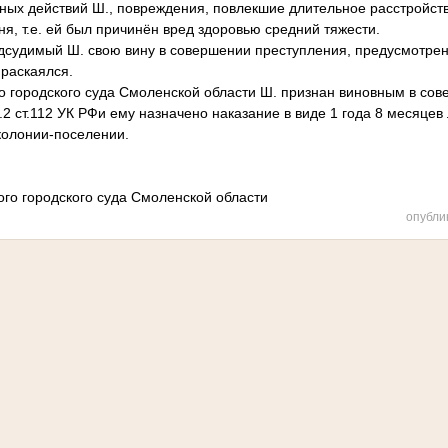
ных действий Ш., повреждения, повлекшие длительное расстройств
я, т.е. ей был причинён вред здоровью средний тяжести.
судимый Ш. свою вину в совершении преступления, предусмотренно
 раскаялся.
о городского суда Смоленской области Ш. признан виновным в сов
.2 ст.112 УК РФи ему назначено наказание в виде 1 года 8 месяцев
колонии-поселении.
ого городского суда Смоленской области
опубли