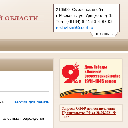
216500, Смоленская обл.,
г. Рославль, ул. Урицкого, д. 18
Й ОБЛАСТИ
Тел.: (48134) 6-41-53, 6-62-03
roslavl.sml@sudrf.ru
развернуть
 УК
версия для печати
Запросы ОПФР по постановлению
Правительства РФ от 28.06.2021 №
1037
ил телесные повреждения