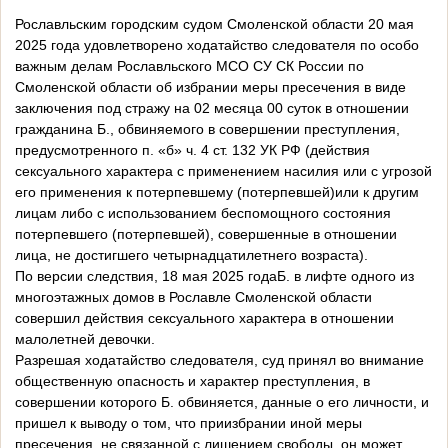
Рославльским городским судом Смоленской области 20 мая
2025 года удовлетворено ходатайство следователя по особо
важным делам Рославльского МСО СУ СК России по
Смоленской области об избрании меры пресечения в виде
заключения под стражу на 02 месяца 00 суток в отношении
гражданина Б., обвиняемого в совершении преступления,
предусмотренного п. «б» ч. 4 ст. 132 УК РФ (действия
сексуального характера с применением насилия или с угрозой
его применения к потерпевшему (потерпевшей)или к другим
лицам либо с использованием беспомощного состояния
потерпевшего (потерпевшей), совершенные в отношении
лица, не достигшего четырнадцатилетнего возраста).
По версии следствия, 18 мая 2025 годаБ. в лифте одного из
многоэтажных домов в Рославле Смоленской области
совершил действия сексуального характера в отношении
малолетней девочки.
Разрешая ходатайство следователя, суд принял во внимание
общественную опасность и характер преступления, в
совершении которого Б. обвиняется, данные о его личности, и
пришел к выводу о том, что приизбрании иной меры
пресечения, не связанной с лишением свободы, он может