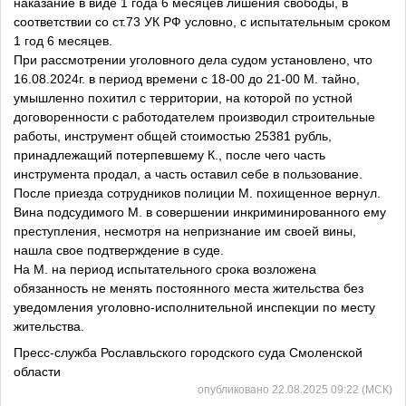
наказание в виде 1 года 6 месяцев лишения свободы, в
соответствии со ст.73 УК РФ условно, с испытательным сроком
1 год 6 месяцев.
При рассмотрении уголовного дела судом установлено, что
16.08.2024г. в период времени с 18-00 до 21-00 М. тайно,
умышленно похитил с территории, на которой по устной
договоренности с работодателем производил строительные
работы, инструмент общей стоимостью 25381 рубль,
принадлежащий потерпевшему К., после чего часть
инструмента продал, а часть оставил себе в пользование.
После приезда сотрудников полиции М. похищенное вернул.
Вина подсудимого М. в совершении инкриминированного ему
преступления, несмотря на непризнание им своей вины,
нашла свое подтверждение в суде.
На М. на период испытательного срока возложена
обязанность не менять постоянного места жительства без
уведомления уголовно-исполнительной инспекции по месту
жительства.
Пресс-служба Рославльского городского суда Смоленской
области
опубликовано 22.08.2025 09:22 (МСК)