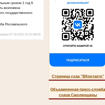
ельным сроком 1 год 6
сть возложена
ого государственного
ба Рославльского
ковано 07.10.2025 16:14 (МСК)
Страница суда "ВКонтакте"
Объединенная пресс-служб
судов Смоленщины