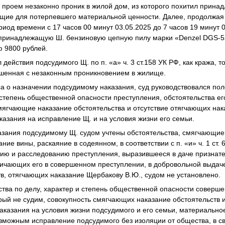
проем незаконно проник в жилой дом, из которого похитил прина
ющие для потерпевшего материальной ценности. Далее, продолжая
иод времени с 17 часов 00 минут 03.05.2025 до 7 часов 19 минут 0
 принадлежащую Ш. бензиновую цепную пилу марки «
Denzel
DGS
-
ю 9800 рублей.
действия подсудимого Щ. по п. «а» ч. 3 ст.158 УК РФ, как кража, 
ршенная с незаконным проникновением в жилище.
 о назначении подсудимому наказания, суд руководствовался поло
 степень общественной опасности преступления, обстоятельства е
мягчающие наказание обстоятельства и отсутствие отягчающих нак
казания на исправление Щ. и на условия жизни его семьи.
зания подсудимому Щ. судом учтены обстоятельства, смягчающие на
ние вины, раскаяние в содеянном, в соответствии с п. «и» ч. 1 ст. 
ию и расследованию преступления, выразившееся в даче признате
личающих его в совершенном преступлении, в добровольной выда
в, отягчающих наказание Щербакову В.Ю., судом не установлено.
ства по делу, характер и степень общественной опасности соверш
орый не судим, совокупность смягчающих наказание обстоятельств 
наказания на условия жизни подсудимого и его семьи, материальн
озможным исправление подсудимого без изоляции от общества, в св