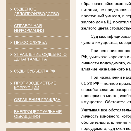
образовавшийся оконный 
СУДЕБНОЕ
питания, не представля
ДЕЛОПРОИЗВОДСТВО
преступный умысел, в пер
жилого дома Щ. похитил
СПРАВОЧНАЯ
желтого цвета стоимость
ИНФОРМАЦИЯ
Суд квалифицировал 
чужого имущества, сове
ПРЕСС-СЛУЖБА
При решении вопроса
УПРАВЛЕНИЕ СУДЕБНОГО
РФ, учитывал характер и
ДЕПАРТАМЕНТА
личности подсудимого, с
влияние назначенного на
СУДЫ СУБЪЕКТА РФ
При назначении нака
ПРОТИВОДЕЙСТВИЕ
61 УК РФ – полное призна
КОРРУПЦИИ
способствование раскрыт
проверки на месте, изоб
ОБРАЩЕНИЯ ГРАЖДАН
имущества. Обстоятельст
Учитывая все обстоятель
ВНЕПРОЦЕССУАЛЬНЫЕ
личность виновного, кот
ОБРАЩЕНИЯ
обстоятельств, влияние 
подсудимого, суд счел в