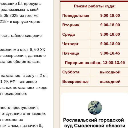
длежащие Ш. продукты
Режим работы суда:
 реализовывать свой
5.05.2025 из того же
Понедельник
9.00-18.00
5218» в корпусе черно-
Вторник
9.00-18.00
Среда
9.00-18.00
то есть тайное хищение
Четверг
9.00-18.00
жениями ст.ст. 6, 60 УК
Пятница
9.00-16.45
го совершения, данные о
азание обстоятельств,
Перерыв на обед: 13.00-13.45
Суббота
выходной
казание: в силу ч. 2 ст.
61 УК РФ – активное
Воскресенье
выходной
льных показаниях в ходе
че похищенного
енного преступления,
и отсутствие отягчающих
ое положение
язи с чем, назначил Щ.