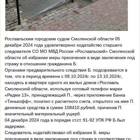
Рославльским городским судом Смоленской области 05
декабря 2024 года удовлетворено ходатайство старшего
следователя СО МО МВД России «Рославльский» Смоленской
области об избрании меры пресечения в виде заключения под
стражу в отношении гражданина Б.
Органами предварительного следствия Б. подозревается в
том, что в период времени с 08.10.2024г. по 13.10.2024г.,
находясь в квартире одного из жилых домов г.Рославль
Смоленской области, используя сотовый телефон марки
«Редми 13», принадлежащий П., через приложение Банка
«Тинькофф», похитил с расчетного счета, открытого на имя П.
денежные средства в сумме 108410 рублей, причинив П.
значительный материальный ущерб.
04 декабря 2024 года в порядке ст.ст. 91-92 УПК РФ Б.был
задержан.
Следователь ходатайствовал об избрании Б. меры
пресечения в виде заключения под стражу в соответствии со