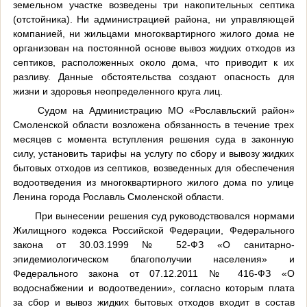
земельном участке возведены три накопительных септика
(отстойника). Ни администрацией района, ни управляющей
компанией, ни жильцами многоквартирного жилого дома не
организован на постоянной основе вывоз жидких отходов из
септиков, расположенных около дома, что приводит к их
разливу. Данные обстоятельства создают опасность для
жизни и здоровья неопределенного круга лиц.
Судом на Администрацию МО «Рославльский район»
Смоленской области возложена обязанность в течение трех
месяцев с момента вступления решения суда в законную
силу, установить тарифы на услугу по сбору и вывозу жидких
бытовых отходов из септиков, возведенных для обеспечения
водоотведения из многоквартирного жилого дома по улице
Ленина города Рославль Смоленской области.
При вынесении решения суд руководствовался нормами
Жилищного кодекса Российской Федерации, Федерального
закона от 30.03.1999 № 52-ФЗ «О санитарно-
эпидемиологическом благополучии населения» и
Федерального закона от 07.12.2011 № 416-ФЗ «О
водоснабжении и водоотведении», согласно которым плата
за сбор и вывоз жидких бытовых отходов входит в состав